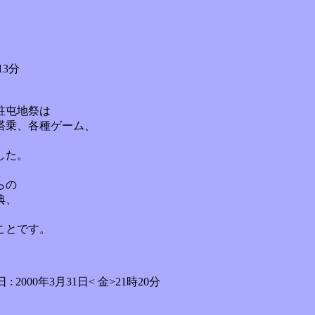
13分
駐屯地祭は
搭乗、各種ゲーム、
した。
らの
典、
ことです。
000年3月31日< 金>21時20分