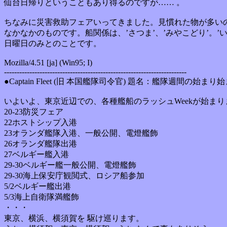
仙台日帰りということもあり得るのですが…… 。
ちなみに災害救助フェアいってきました。見慣れた物が多い
なかなかのものです。船関係は、’さつま’、’みやこどり’。’
日曜日のみとのことです。
Mozilla/4.51 [ja] (Win95; I)
------------------------------------------------------------------------
●Captain Fleet (旧 本国艦隊司令官) 題名：艦隊週間の始まり始ま
いよいよ、東京近辺での、各種艦船のラッシュWeekが始まり
20-23防災フェア
22ホストシップ入港
23オランダ艦隊入港、一般公開、電燈艦飾
26オランダ艦隊出港
27ベルギー艦入港
29-30ベルギー艦一般公開、電燈艦飾
29-30海上保安庁観閲式、ロシア船参加
5/2ベルギー艦出港
5/3海上自衛隊満艦飾
・・・
東京、横浜、横須賀を 駆け巡ります。