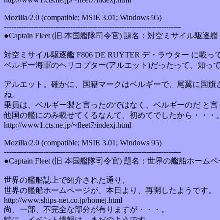
Mozilla/2.0 (compatible; MSIE 3.01; Windows 95)
------------------------------------------------------------------------
●Captain Fleet (旧 本国艦隊司令官) 題名：対空ミサイル駆逐艦
対空ミサイル駆逐艦 F806 DE RUYTER デ・ラウター に載
ベルギー海軍のヘリコプター(アルエット)だったって、知っ
アルエット。確かに、国籍マークはベルギーで、尾翼に国旗
ね。
乗員は、ベルギー製と言ったのではなく、ベルギーのだ と言
他国の艦にのみ載せてくるなんて、初めてでしたから・・・
http://www1.cts.ne.jp/~fleet7/indexj.html
Mozilla/2.0 (compatible; MSIE 3.01; Windows 95)
------------------------------------------------------------------------
●Captain Fleet (旧 本国艦隊司令官) 題名：世界の艦船ホームペー
世界の艦船誌上で紹介された通り、
世界の艦船ホームページが、本日より、再開したようです。
http://www.ships-net.co.jp/homej.html
尚、一部、不完全な部分が有りますが・・・。
特に、イベント情報は、まだのようです。