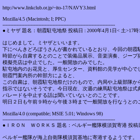
http://www.linkclub.or.jp/~ito-17/NAVY3.html
Mozilla/4.5 (Macintosh; I; PPC)
------------------------------------------------------------------------
●ミヤザ 題名：朝霞駐屯地祭 投稿日 : 2000年4月1日< 土>17時
はじめまして。ミヤザといいます。
下にぺんきどろぼうさんが書かれているとおり、今回の朝霞
時節がら自粛するとのことで装備品展示、音楽演奏、ジープ
模擬売店は中止でした。一般開放のみでした。
駐屯地内のお花見と、厚生センター、資料館の見学が中心で
朝霞門案内所の幹部方によると、
この自粛は、朝霞駐屯地祭だけのもので、内局や上級部隊か
指示ではないそうです。今日現在、次週の練馬駐屯地祭は式
パレードを中止する話は聞いていないとのことです。
明日２日も午前９時から午後３時まで一般開放を行なうとの
Mozilla/4.0 (compatible; MSIE 5.01; Windows 98)
------------------------------------------------------------------------
●ＩＲＯＮ ＷＯＲＫＳ 題名：ベルギー艦隊横須賀寄港 投稿日 : 2
ベルギー艦隊が海上自衛隊横須賀基地に寄港するようです。