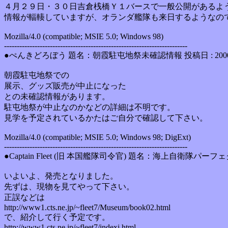
４月２９日・３０日吉倉桟橋Ｙ１バースで一般公開があるよ
情報が輻輳していますが、オランダ艦隊も来日するようなの
Mozilla/4.0 (compatible; MSIE 5.0; Windows 98)
------------------------------------------------------------------------
●ぺんきどろぼう 題名：朝霞駐屯地祭未確認情報 投稿日 : 2000年
朝霞駐屯地祭での
展示、グッズ販売が中止になった
との未確認情報があります。
駐屯地祭が中止なのかなどの詳細は不明です。
見学を予定されているかたはご自分で確認して下さい。
Mozilla/4.0 (compatible; MSIE 5.0; Windows 98; DigExt)
------------------------------------------------------------------------
●Captain Fleet (旧 本国艦隊司令官) 題名：海上自衛隊パーフェ
いよいよ、発売となりました。
先ずは、現物を見てやって下さい。
正誤などは
http://www1.cts.ne.jp/~fleet7/Museum/book02.html
で、紹介して行く予定です。
http://www1.cts.ne.jp/~fleet7/indexj.html