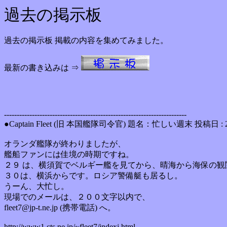
過去の掲示板
過去の掲示板 掲載の内容を集めてみました。
最新の書き込みは ⇒
------------------------------------------------------------------------
●Captain Fleet (旧 本国艦隊司令官) 題名：忙しい週末 投稿日 : 
オランダ艦隊が終わりましたが、
艦船ファンには佳境の時期ですね。
２９ は、横須賀でベルギー艦を見てから、晴海から海保の観
３０は、横浜からです。ロシア警備艇も居るし。
うーん、大忙し。
現場でのメールは、２００文字以内で、
fleet7@jp-t.ne.jp (携帯電話) へ。
http://www1.cts.ne.jp/~fleet7/indexj.html