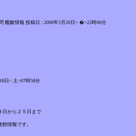
 艦艇情報 投稿日 : 2000年3月20日< �>22時00分
日< 土>07時58分
。
３日から２５日まで
使館情報です。