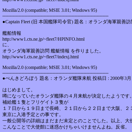
Mozilla/2.0 (compatible; MSIE 3.01; Windows 95)
------------------------------------------------------------------------
●Captain Fleet (旧 本国艦隊司令官) 題名：オランダ海軍親善訪問
艦船情報
http://www1.cts.ne.jp/~fleet7/HPINFO.html
に、
オランダ海軍親善訪問 艦艇情報 を作りました。
http://www1.cts.ne.jp/~fleet7/indexj.html
Mozilla/2.0 (compatible; MSIE 3.01; Windows 95)
------------------------------------------------------------------------
●ぺんきどろぼう 題名：オランダ艦隊来航 投稿日 : 2000年3月18
はじめまして。
噂になっていたオランダ艦隊の４月来航が決定したようです
補給艦１隻とフリゲイト３隻が
１７日から１９日まで長崎、２１日から２２日まで大阪、２
東京に入港予定との事です。
一般公開等の詳細はまだまだ未定とのことでした。以上、大
こんなことで大使館に迷惑かけちゃいけませんよね。反省。