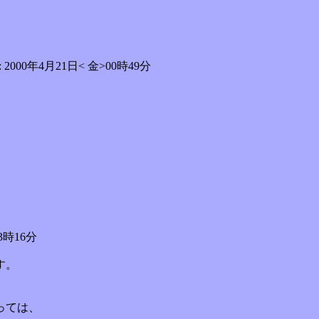
0年4月21日< 金>00時49分
3時16分
す。
、
っては、