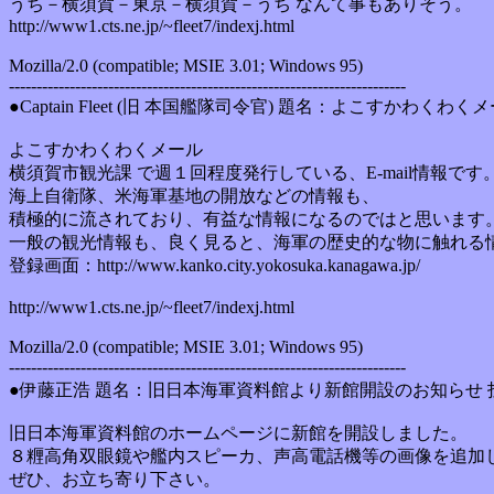
うち－横須賀－東京－横須賀－うち なんて事もありそう。
http://www1.cts.ne.jp/~fleet7/indexj.html
Mozilla/2.0 (compatible; MSIE 3.01; Windows 95)
------------------------------------------------------------------------
●Captain Fleet (旧 本国艦隊司令官) 題名：よこすかわくわくメー
よこすかわくわくメール
横須賀市観光課 で週１回程度発行している、E-mail情報です
海上自衛隊、米海軍基地の開放などの情報も、
積極的に流されており、有益な情報になるのではと思います
一般の観光情報も、良く見ると、海軍の歴史的な物に触れる
登録画面：http://www.kanko.city.yokosuka.kanagawa.jp/
http://www1.cts.ne.jp/~fleet7/indexj.html
Mozilla/2.0 (compatible; MSIE 3.01; Windows 95)
------------------------------------------------------------------------
●伊藤正浩 題名：旧日本海軍資料館より新館開設のお知らせ 投稿日 :
旧日本海軍資料館のホームページに新館を開設しました。
８糎高角双眼鏡や艦内スピーカ、声高電話機等の画像を追加
ぜひ、お立ち寄り下さい。