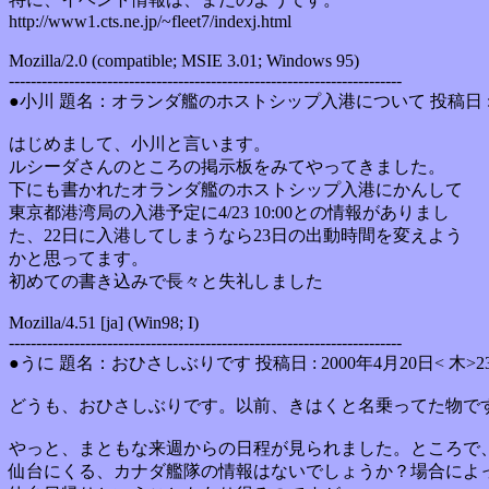
http://www1.cts.ne.jp/~fleet7/indexj.html
Mozilla/2.0 (compatible; MSIE 3.01; Windows 95)
------------------------------------------------------------------------
●小川 題名：オランダ艦のホストシップ入港について 投稿日 : 200
はじめまして、小川と言います。
ルシーダさんのところの掲示板をみてやってきました。
下にも書かれたオランダ艦のホストシップ入港にかんして
東京都港湾局の入港予定に4/23 10:00との情報がありまし
た、22日に入港してしまうなら23日の出動時間を変えよう
かと思ってます。
初めての書き込みで長々と失礼しました
Mozilla/4.51 [ja] (Win98; I)
------------------------------------------------------------------------
●うに 題名：おひさしぶりです 投稿日 : 2000年4月20日< 木>2
どうも、おひさしぶりです。以前、きはくと名乗ってた物で
やっと、まともな来週からの日程が見られました。ところで
仙台にくる、カナダ艦隊の情報はないでしょうか？場合によ