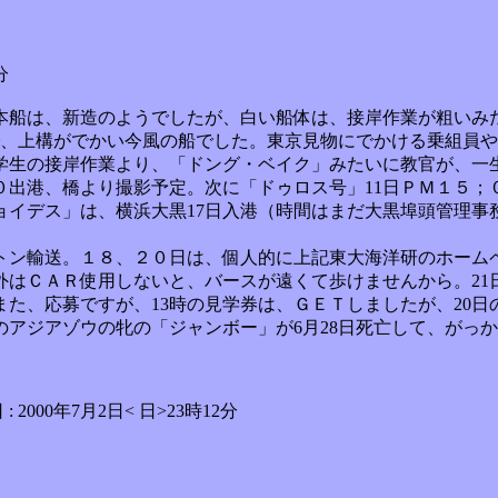
分
本船は、新造のようでしたが、白い船体は、接岸作業が粗いみ
で、上構がでかい今風の船でした。東京見物にでかける乗組員
学生の接岸作業より、「ドング・ベイク」みたいに教官が、一
０出港、橋より撮影予定。次に「ドゥロス号」11日ＰＭ１５；
ョイデス」は、横浜大黒17日入港（時間はまだ大黒埠頭管理事
ン輸送。１８、２０日は、個人的に上記東大海洋研のホームペ
はＣＡＲ使用しないと、バースが遠くて歩けませんから。21
また、応募ですが、13時の見学券は、ＧＥＴしましたが、20日
のアジアゾウの牝の「ジャンボー」が6月28日死亡して、がっ
: 2000年7月2日< 日>23時12分