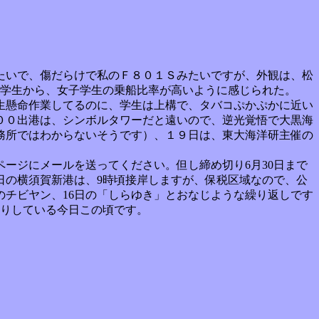
たいで、傷だらけで私のＦ８０１Ｓみたいですが、外観は、松
や学生から、女子学生の乗船比率が高いように感じられた。
生懸命作業してるのに、学生は上構で、タバコぷかぷかに近い
００出港は、シンボルタワーだと遠いので、逆光覚悟で大黒海
務所ではわからないそうです）、１９日は、東大海洋研主催の
ージにメールを送ってください。但し締め切り6月30日まで
日の横須賀新港は、9時頃接岸しますが、保税区域なので、公
のチビヤン、16日の「しらゆき」とおなじような繰り返しです
かりしている今日この頃です。