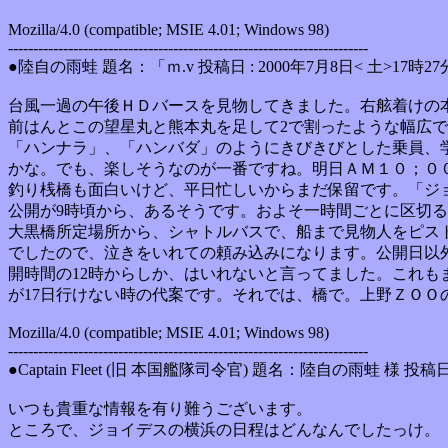
Mozilla/4.0 (compatible; MSIE 4.01; Windows 98)
------------------------------------------------------------------------
●陸自の雨蛙 題名：「ｍ.v 投稿日 : 2000年7月8日< 土>17時27
台風一過の午後ＨＤバースを見物してきました。右舷着けの
前はんとこの望星丸と熊本丸を足して2で割ったような幅広
「ハンナラ」、「ハンバダ」のようにきびきびとした乗員、
かな。でも、楽しそうなのが一番ですね。明日ＡＭ１０；０
釣り桟橋も面白いけど、平日忙しいからまだ保留です。「ジ
公開が9時頃から、あるそうです。およそ一時間ごとに区切る
大黒橋所定場所から、シャトルバスで、船まで見物人をピスト
でしたので、泣きをいれての頼み込みになります。公開日以外
開時間の12時からしか、はいれないと言ってました。これも
が17日行けない時の代案です。それでは、橋で。上野ＺＯＯ
Mozilla/4.0 (compatible; MSIE 4.01; Windows 98)
------------------------------------------------------------------------
●Captain Fleet (旧 本国艦隊司令官) 題名：陸自の雨蛙 様 投稿日 
いつも貴重な情報を有り難うございます。
ところで、ジョイデスの横浜の日程はどんなんでしたっけ。