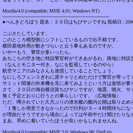
Mozilla/4.0 (compatible; MSIE 4.01; Windows NT)
------------------------------------------------------------------------
●ぺんきどろぼう 題名：２０日はちびヤンですね 投稿日 : 2000年
ごぶさたしています。
このところ模型側にシフトしているもので出不精です。
横田基地外周が動きづらいと云う事もあるのですが。
いやーもう、警官が多いったら。
あちこちの空き地に特設警官村ができあがるわ、路地に特設
（なんとモニター付き。なにを監視しているのやら）
航空マニアのみなさんも迷惑していることでしょう。
なにしろフェンスぎわに原チャリとめただけで警官が寄って
サミット関連の外来機を見に来てみようという方は覚悟が要
さて、２０日の海自横須賀ちびヤンですが、地震、噴火、サ
無く予定どおりに行うとの事らしいです。（広報情報）
ただ、噂されていた久方ぶりの潜水艦の艦内公開は取り止め
「１隻しか用意できなかったので行列が３～４時間待ちにな
が理由だそうですから場合によっては午前中だけ開けたりな
まあ、早めに着いていたほうが良いかもしれませんね。
Mozilla/4.0 (compatible; MSIE 5.0; Windows 98; DigExt)