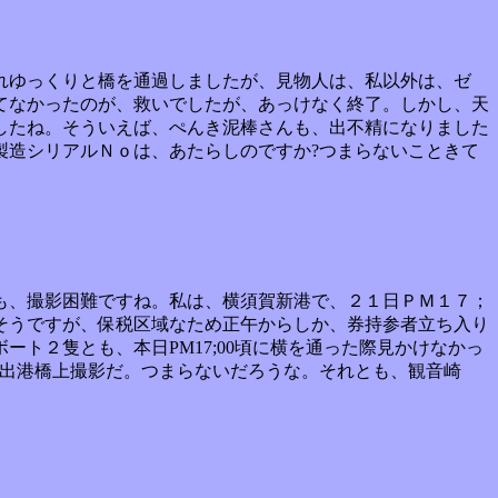
れゆっくりと橋を通過しましたが、見物人は、私以外は、ゼ
てなかったのが、救いでしたが、あっけなく終了。しかし、天
したね。そういえば、ぺんき泥棒さんも、出不精になりました
製造シリアルＮｏは、あたらしのですか?つまらないこときて
も、撮影困難ですね。私は、横須賀新港で、２１日ＰＭ１７；
そうですが、保税区域なため正午からしか、券持参者立ち入り
ト２隻とも、本日PM17;00頃に横を通った際見かけなかっ
頭出港橋上撮影だ。つまらないだろうな。それとも、観音崎