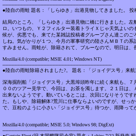
------------------------------------------------------------------------
●陸自の雨蛙 題名：「しらゆき」出港見物してきました。 投稿日 : 
結局のところ、「しらゆき」出港見物に橋に行きました。左
ロ。いつもの、Ｙ２フィルター装着トライＸじゃ天気よいの
候が、劣悪でも、来てた某雑誌投稿者グループさん達このご
しね。気がかりが１つ、今月の軍事研究の陸さんＭＢＴの系
すみません。雨蛙が、除籍されて、ブルーなので。明日は、
Mozilla/4.0 (compatible; MSIE 4.01; Windows NT)
------------------------------------------------------------------------
●陸自の雨蛙除籍されました?。 題名：「ジョイデス号」来航東大海洋
深海掘削船「ジョイデス号」大黒埠頭昨年に続く来航も、７
００のツアー見学で、今回は、お茶を濁します。２１日は、
出来ないようです。動いているとこは、次回になりそうですね
た。もしや、除籍解体?荒川に仕事ならよいのですが、せっ
で、豆粒のように小さい「ジョイデス号」待つか、雨降って
Mozilla/4.0 (compatible; MSIE 5.0; Windows 98; DigExt)
------------------------------------------------------------------------
●Captain Fleet (旧 本国艦隊司令官) 題名：J-ships 7/22 新発売