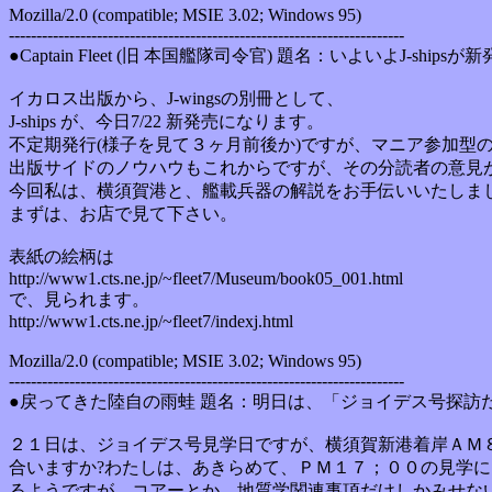
Mozilla/2.0 (compatible; MSIE 3.02; Windows 95)
------------------------------------------------------------------------
●Captain Fleet (旧 本国艦隊司令官) 題名：いよいよJ-shipsが新
イカロス出版から、J-wingsの別冊として、
J-ships が、今日7/22 新発売になります。
不定期発行(様子を見て３ヶ月前後か)ですが、マニア参加型
出版サイドのノウハウもこれからですが、その分読者の意見
今回私は、横須賀港と、艦載兵器の解説をお手伝いいたしま
まずは、お店で見て下さい。
表紙の絵柄は
http://www1.cts.ne.jp/~fleet7/Museum/book05_001.html
で、見られます。
http://www1.cts.ne.jp/~fleet7/indexj.html
Mozilla/2.0 (compatible; MSIE 3.02; Windows 95)
------------------------------------------------------------------------
●戻ってきた陸自の雨蛙 題名：明日は、「ジョイデス号探訪だ。」 投稿
２１日は、ジョイデス号見学日ですが、横須賀新港着岸ＡＭ
合いますか?わたしは、あきらめて、ＰＭ１７；００の見学
るようですが、コアーとか、地質学関連事項だけしかみせな