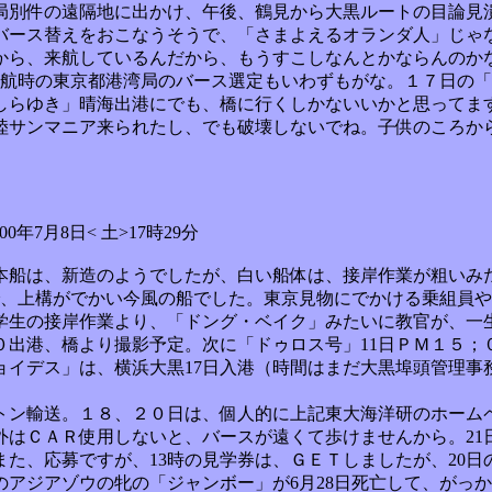
局別件の遠隔地に出かけ、午後、鶴見から大黒ルートの目論見
バース替えをおこなうそうで、「さまよえるオランダ人」じゃ
から、来航しているんだから、もうすこしなんとかならんのか
寄航時の東京都港湾局のバース選定もいわずもがな。１７日の
しらゆき」晴海出港にでも、橋に行くしかないいかと思ってま
陸サンマニア来られたし、でも破壊しないでね。子供のころか
0年7月8日< 土>17時29分
本船は、新造のようでしたが、白い船体は、接岸作業が粗いみ
で、上構がでかい今風の船でした。東京見物にでかける乗組員
学生の接岸作業より、「ドング・ベイク」みたいに教官が、一
０出港、橋より撮影予定。次に「ドゥロス号」11日ＰＭ１５；
ョイデス」は、横浜大黒17日入港（時間はまだ大黒埠頭管理事
ン輸送。１８、２０日は、個人的に上記東大海洋研のホームペ
はＣＡＲ使用しないと、バースが遠くて歩けませんから。21
また、応募ですが、13時の見学券は、ＧＥＴしましたが、20日
のアジアゾウの牝の「ジャンボー」が6月28日死亡して、がっ