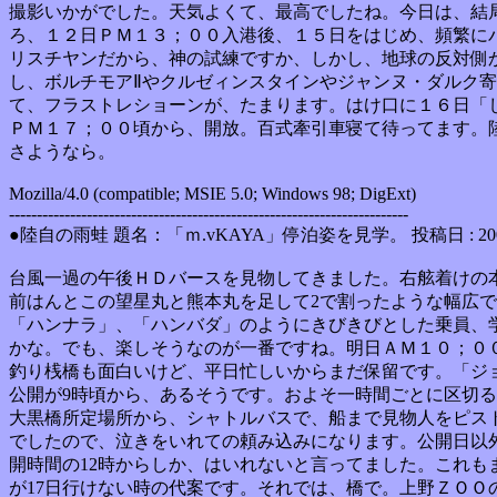
撮影いかがでした。天気よくて、最高でしたね。今日は、結
ろ、１２日ＰＭ１３；００入港後、１５日をはじめ、頻繁に
リスチヤンだから、神の試練ですか、しかし、地球の反対側
し、ボルチモアⅡやクルゼィンスタインやジャンヌ・ダルク
て、フラストレショーンが、たまります。はけ口に１６日「
ＰＭ１７；００頃から、開放。百式牽引車寝て待ってます。
さようなら。
Mozilla/4.0 (compatible; MSIE 5.0; Windows 98; DigExt)
------------------------------------------------------------------------
●陸自の雨蛙 題名：「ｍ.vKAYA」停泊姿を見学。 投稿日 : 200
台風一過の午後ＨＤバースを見物してきました。右舷着けの
前はんとこの望星丸と熊本丸を足して2で割ったような幅広
「ハンナラ」、「ハンバダ」のようにきびきびとした乗員、
かな。でも、楽しそうなのが一番ですね。明日ＡＭ１０；０
釣り桟橋も面白いけど、平日忙しいからまだ保留です。「ジ
公開が9時頃から、あるそうです。およそ一時間ごとに区切る
大黒橋所定場所から、シャトルバスで、船まで見物人をピスト
でしたので、泣きをいれての頼み込みになります。公開日以外
開時間の12時からしか、はいれないと言ってました。これも
が17日行けない時の代案です。それでは、橋で。上野ＺＯＯ