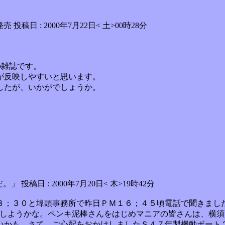
発売 投稿日 : 2000年7月22日< 土>00時28分
の雑誌です。
が反映しやすいと思います。
したが、いかがでしょうか。
日 : 2000年7月20日< 木>19時42分
８；３０と埠頭事務所で昨日ＰＭ１６；４５頃電話で聞きまし
にしようかな。ペンキ泥棒さんをはじめマニアの皆さんは、横
いかも。さて、ご心配をおかけしましたＳ４７年製機動ボート