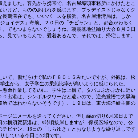
潰えました。客先から携帯で、名古屋埠頭事務所にかけたとこ
ないけど、もののあはれを感じます。ブッデイストじゃなくク
な長期滞在でも、いいバースを横浜、名古屋港湾局は。しか
「ジョイデス」寄航、２０日の「チビャン」と、都合がわるく
す。でもつまらないでしょうね。朝霞基地盆踊り大会８月３日
ら、見ているもんで、愛着あるんで。それでは、帰宅します。
たいで、傷だらけで私のＦ８０１Ｓみたいですが、外観は、松
や学生から、女子学生の乗船比率が高いように感じられた。
生懸命作業してるのに、学生は上構で、タバコぷかぷかに近い
００出港は、シンボルタワーだと遠いので、逆光覚悟で大黒海
務所ではわからないそうです）、１９日は、東大海洋研主催の
ージにメールを送ってください。但し締め切り6月30日まで
日の横須賀新港は、9時頃接岸しますが、保税区域なので、公
のチビヤン、16日の「しらゆき」とおなじような繰り返しです
かりしている今日この頃です。