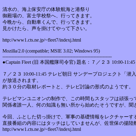
清水の、海上保安庁の体験航海と港祭り
御殿場の、富士学校祭へ、行ってきます。
今晩から、自動車くんで、行ってきます。
見かけたら、声を掛けてやって下さい。
http://www1.cts.ne.jp/~fleet7/indexj.html
Mozilla/2.0 (compatible; MSIE 3.02; Windows 95)
------------------------------------------------------------------------
●Captain Fleet (旧 本国艦隊司令官) 題名：７／２３ 10:
７／２３ 10:00-11:45 テレビ朝日 サンデープロジェクト
が放送されます。
約３０分の取材レポートと、テレビ討論の形式のようです。
テレビマンユニオンの制作で、この時間もスタッフは頑張っ
関係者誰一人、何の知識も無い所から始めたそうですが、聞
今回、ふとした切っ掛けで、軍事の基礎情報をレクチャーす
直接番組の内容にはタッチはしていませんが、佐世保の揚陸
http://www1.cts.ne.jp/~fleet7/indexj.html