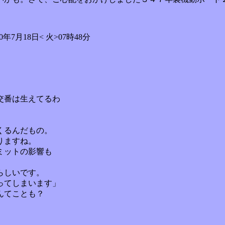
7月18日< 火>07時48分
交番は生えてるわ
くるんだもの。
りますね。
ミットの影響も
らしいです。
ってしまいます」
んてことも？