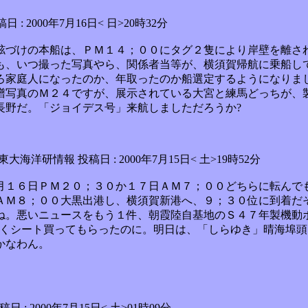
2000年7月16日< 日>20時32分
舷づけの本船は、ＰＭ１４；００にタグ２隻により岸壁を離さ
も、いつ撮った写真やら、関係者当等が、横須賀帰航に乗船し
ろ家庭人になったのか、年取ったのか船選定するようになりま
譜写真のＭ２４ですが、展示されている大宮と練馬どっちが、
長野だ。「ジョイデス号」来航しましただろうか?
研情報 投稿日 : 2000年7月15日< 土>19時52分
月１６日ＰＭ２０；３０か１７日ＡＭ７；００どちらに転んで
ＡＭ８；００大黒出港し、横須賀新港へ、９；３０位に到着だ
。悪いニュースをもう１件、朝霞陸自基地のＳ４７年製機動ボー
かくシート買ってもらったのに。明日は、「しらゆき」晴海埠
かなわん。
 投稿日 : 2000年7月15日< 土>01時09分