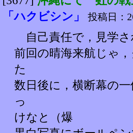
[3677]
沖縄にて 虹の戦
「ハクビシン」
投稿日：2005
自己責任で，見学さ
前回の晴海来航じゃ，
た
数日後に，横断幕の一
っ
けなと（爆