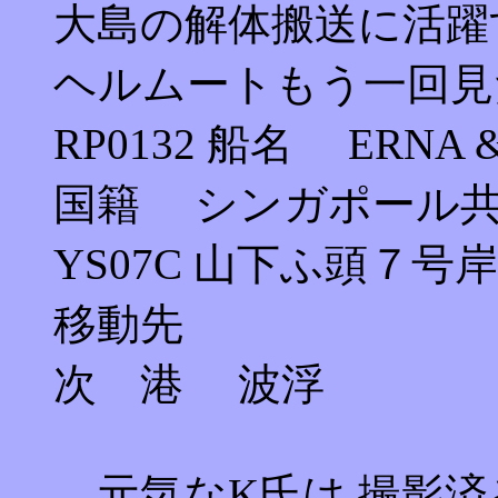
大島の解体搬送に活躍
ヘルムートもう一回見
RP0132 船名 ERNA &
国籍 シンガポール
YS07C 山下ふ頭７号岸壁 
移動先
次 港 波浮
元気なK氏は,撮影済