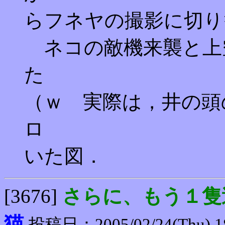
らフネヤの撮影に切り
ネコの敵機来襲と上
た
（ｗ 実際は，井の頭
ロ
いた図．
[3676]
さらに、もう１隻
猫
投稿日：2005/02/24(Thu) 1