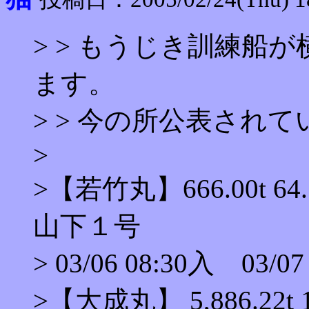
> > もうじき訓練船
ます。
> > 今の所公表され
>
>【若竹丸】666.00t 
山下１号
> 03/06 08:30入 03/07
>【大成丸】 5,886.22