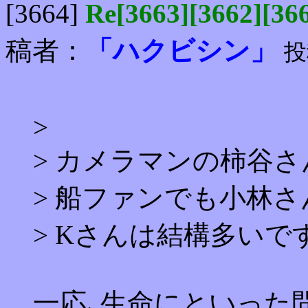
[3664]
Re[3663][3662
稿者：
「ハクビシン」
投
>
> カメラマンの柿谷
> 船ファンでも小林さ
> Kさんは結構多いで
一応､生命にといった