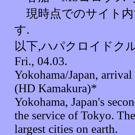
現時点でのサイト内で
す.
以下,ハパクロイドク
Fri., 04.03.
Yokohama/Japan, arrival
(HD Kamakura)*
Yokohama, Japan's second-l
the service of Tokyo. The 
largest cities on earth.