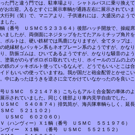
った門と違う門では、駐車場より、シャトルバスに乗り換えて大
tzer,を使った歓迎門 がお出迎。入るとすぐに展示車輌が通路左右に展
大行列（笑）で、マニアより、子供連れには、大盛況のようで
ました。
輌（番号 ＵＳＭＣ５２３３６４）後部ハッチ開放で、操縦席
いましたが、両側面にネジタップをたてたアルミチップ角片を
、ボルトは、硬い鉄材では馬鹿になりますが、全てタップは、
の絶縁材もパッキン系もネオプレーン系のようですが、かなり
り、防振ゴムは、ひいてあるようですが、かなりな騒音のよう
、塗装がのらずポロポロ取れていたり、ホイールのゴムの上の
の鉄のメッキボルト使っているなんぞ、どうでもいいとこは合
イドもいいの使っていますね。我が国だと砲金配管とかせこい
。中にあったほうきを逆さに立てかけていなかったのを良いこ
号ＵＳＭＣ ５２１４７８）こちらもアルミ合金製の車体のよ
展示されていました。同じく後部より車内見学自由でした。
 ＵＳＭＣ ５４０８７４）排気筒が、海兵隊車輌らしく、
ＳＭＣ ５２１１０２）
号 ＵＳＭＣ ６０２０６０）
Ｖ（ハンヴィー）Ｘ１輌（番号 ＵＳＭＣ ５５１９７６）
ンヴィー Ｘ１輌 （番号 ＵＳＭＣ ５５２１５２）