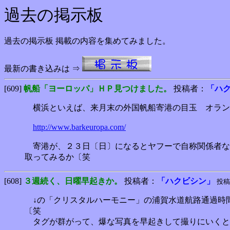
過去の掲示板
過去の掲示板 掲載の内容を集めてみました。
最新の書き込みは ⇒
[609]
帆船「ヨーロッパ」ＨＰ見つけました。
投稿者：
「ハ
横浜といえば、来月末の外国帆船寄港の目玉 オラン
http://www.barkeuropa.com/
寄港が、２３日〔日〕になるとヤフーで自称関係者な
取ってみるか〔笑
[608]
３週続く、日曜早起きか。
投稿者：
「ハクビシン」
投稿日
↓の「クリスタルハーモニー」の浦賀水道航路通過時
〔笑
タグが群がって、爆な写真を早起きして撮りにいくと