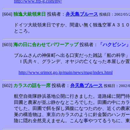
http://www.ffp-g.com/my/
[604]
独逸大統領来日
投稿者：
弁天島ブルース
投稿日：2002/05/29
ドイツ大統領来日ですか、間違い無く独逸空軍Ａ３１０
ところ。
[603]
海の日に合わせてパワーアップ
投稿者：
「ハクビシン
ブルムさんの神保町へ出る口実だった雑誌「船の科学」
Ｉ氏共々、グランデ、オヤジの亡くなった本屋しか置
http://www.srimot.go.jp/main/news/mag/index.html
[602]
カラスの話を一席
投稿者：
弁天島ブルース
投稿日：2002/05/
航空自衛隊静浜基地公開に行きました。道路縁に開門待
田圃と農家が並ぶ静かなところでした。田圃の中にカラ
でした。田圃で餌を探し満腹になつたのか、近くの農家
巣の構造物は、東京のカラスのように針金製のハンガー
陰に隠れ全然見えません。こんな事やつてるうちに、東