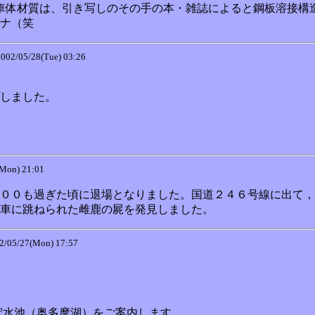
車体材質は、引き写しのその手の本・雑誌によると鋼板溶接構
ナ（笑
/05/28(Tue) 03:26
しました。
on) 21:01
：００も過ぎた頃に退場となりました。国道２４６号線に出て，
車に跳ねられた雌鹿の屍を発見しました。
5/27(Mon) 17:57
水池（奥多摩湖）をご案内します。