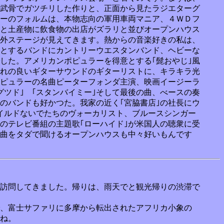
武骨でガツチリした作りと、正面から見たラジエターグ
ーのフォルムは、本物志向の軍用車両マニア、４ＷＤフ
と土産物に飲食物の出店がズラリと並びオープンハウス
外ステージが見えてきます。熱からの音楽好きの私は、
とするバンドにカントリーウエスタンバンド、ヘビーな
した。アメリカンポピュラーを得意とする｢髭おやじ｣風
切れの良いギターサウンドのギターリストに、キラキラ光
ピュラーの名曲ピーターフォンダ主演、映画イージーラ
グツド｣ ｢スタンバイミー｣そして最後の曲、べースの奏
のバンドも好かつた。我家の近く｢宮脇書店｣の社長にウ
イルドないでたちのヴォーカリスト、ブルースシンガー
のテレビ番組の主題歌｢ローハイド｣が米国人の聴衆に受
曲をタダで聞けるオープンハウスも中々好いもんです
訪問してきました。帰りは、雨天でと観光帰りの渋滞で
、富士サファリに多摩から転出されたアフリカ小象の
ね。