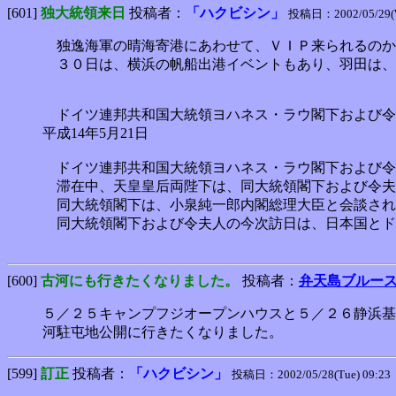
[601]
独大統領来日
投稿者：
「ハクビシン」
投稿日：2002/05/29(W
独逸海軍の晴海寄港にあわせて、ＶＩＰ来られるのか.
３０日は、横浜の帆船出港イベントもあり、羽田は、
ドイツ連邦共和国大統領ヨハネス・ラウ閣下および令
平成14年5月21日
ドイツ連邦共和国大統領ヨハネス・ラウ閣下および令夫
滞在中、天皇皇后両陛下は、同大統領閣下および令夫
同大統領閣下は、小泉純一郎内閣総理大臣と会談され
同大統領閣下および令夫人の今次訪日は、日本国とド
[600]
古河にも行きたくなりました。
投稿者：
弁天島ブルー
５／２５キャンプフジオープンハウスと５／２６静浜基
河駐屯地公開に行きたくなりました。
[599]
訂正
投稿者：
「ハクビシン」
投稿日：2002/05/28(Tue) 09:23