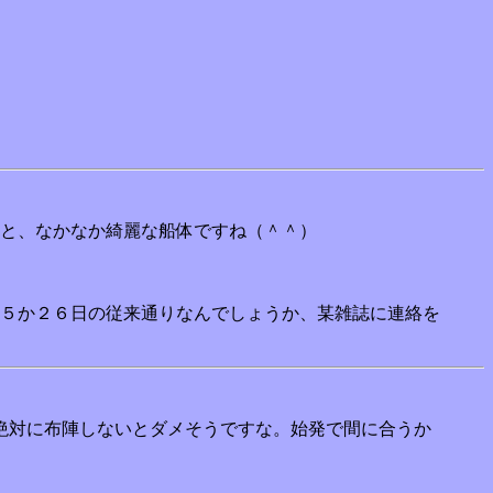
と、なかなか綺麗な船体ですね（＾＾）
５か２６日の従来通りなんでしょうか、某雑誌に連絡を
絶対に布陣しないとダメそうですな。始発で間に合うか