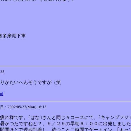
多摩湖下車
:35
りがたいへんそうですが（笑
ml
：2002/05/27(Mon) 16:15
疲れ様です。｢はな｣さんと同じＡコースにて、｢キャンプフジ｣
暑かつたですねと？、５／２５の早朝６：００に出発しました
間間ほどで現地到着し、待つこと二時間でゲートイン、｢キャ