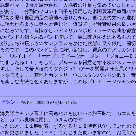
武装ハマー３台が展示され、入場者の注目を集めていました。
があり、二分割のフロント硝子を採用した米国製軍用車両ハマ
写真を撮り自己満足の境地へ浸りながら、更に奥の方へと進む
に誘われるように奥へと進むと、仮設ですが音響効果の良い屋
になるのです。昔懐かしいアメリカンポピュラーの名曲を得意
のバンドも個性あるバンド揃いで、実に聞き応えのあるもので
父が丸ふち眼鏡ふうのサングラスをかけた状態に良く似た、歯
るのです。このバンドは実に好い音出し、得意のアメリカンポ
ル｣ ｢ルイルイ｣ ｢オオプリテイ―ウオーメン｣ ｢ジョニ―Ｂ
してましたね！！、そして、ブルースを得意とする次のステージ
すよ。そして若き頃のミツクジャｷﾞｭアーを髣髴させる黒くワ
トを与えます。其れとカントリーウエスタンバンドの歌う、昔
を楽しむ方法も色々ありますが，これらプロミュージシャンの
クビシン」
投稿日：2002/05/27(Mon) 15:56
海兵隊キャンプ富士に高速バスを使いバス旅三昧で、カエルを
ど。カエル見物に雨は、つきものです。
ったのと、１１時到着、ずるずると１８時迄見学していたので
に変更されました（＾＾）こんどまた伺いますので、お元気で