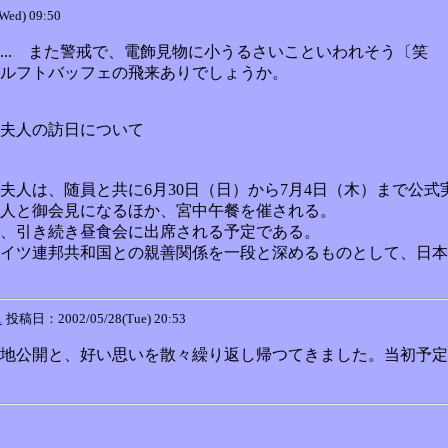
ed) 09:50
.. また警戒で、電飾見物に小うるさいこといわれそう〔笑
ルフトバッフェの飛来ありでしょうか。
夫人の訪日について
人は、随員と共に6月30日（日）から7月4日（木）まで公式
人と御会見になるほか、宮中午餐を催される。
、引き続き昼食会に出席される予定である。
イツ連邦共和国との親善関係を一段と深めるものとして、日本
ス
投稿日：2002/05/28(Tue) 20:53
地公開と、好い思いを散々繰り返し帰つてきました。当初予定