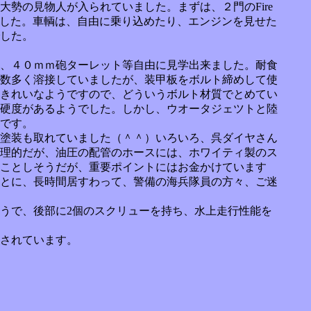
勢の見物人が入られていました。まずは、２門のFire
示されていました。車輌は、自由に乗り込めたり、エンジンを見せた
した。
、４０ｍｍ砲ターレット等自由に見学出来ました。耐食
数多く溶接していましたが、装甲板をボルト締めして使
きれいなようですので、どういうボルト材質でとめてい
硬度があるようでした。しかし、ウオータジェツトと陸
です。
塗装も取れていました（＾＾）いろいろ、呉ダイヤさん
理的だが、油圧の配管のホースには、ホワイティ製のス
ことしそうだが、重要ポイントにはお金かけています
とに、長時間居すわって、警備の海兵隊員の方々、ご迷
うで、後部に2個のスクリューを持ち、水上走行性能を
延長されています。