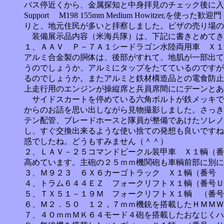
バス停近くから、金属探知と中身拝見のチェック後に入
Support M198 155mm Medium Howi
りと、地元住民が多いと拝察しました。ピザの売り場の
装備展示品内容（米海兵隊）は、下記に書きとめてき
１、ＡＡＶ Ｐ－７Ａ１シードラゴン水陸両用車 Ｘ１
アルミ合金製の胴体は、後部がすれて、地肌が一部出て
うのでしょうか、アルミにタップをたてているのですが
るのでしょうか。またアルミと鉄材構造品との電食防止
上走行用のエンジンが操縦席と兵員席間ににデーンとあ
サイドスカートを停めている六角ボルトが鉄メッキで
からのお話を思い出しながら見物撮影しました。さっき
テン配管、ブレードホースと隊員が整備であけたソレノ
し、すぐ交換出来るような使い捨ての発想も良いですね
惑でしたね。どうもすみません（＾＾）
２、ＬＡＶ－２５コマンドビークル装甲車 Ｘ１輌（番
高めています。主砲の２５ｍｍ機関砲も車輌前部に別に
３、Ｍ９２３ ６Ｘ６カーゴトラック Ｘ１輌（番号
４、トラム６４４ＥＺ フォークリフトＸ１輌（番号Ｕ
５、ＴＸ５１－１９Ｍ フォークリフトＸ１輌 （番
６、Ｍ２．５０ １２，７ｍｍ機銃を搭載したＨＭＭＷ
７、４０ｍｍＭＫ６４モード４砲を搭載したおなじくハ