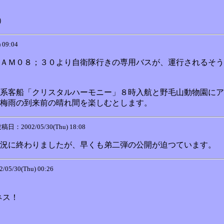
 ) 横浜（横浜航路）
 09:04
ＡＭ０８；３０より自衛隊行きの専用バスが、運行されるそう
系客船「クリスタルハーモニー」８時入航と野毛山動物園にア
梅雨の到来前の晴れ間を楽しむとします。
稿日：2002/05/30(Thu) 18:08
況に終わりましたが、早くも弟二弾の公開が迫つています。
5/30(Thu) 00:26
ネス！