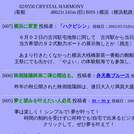
02/0550 CRYSTAL HARMONY
(客船 48621t 241m (巨) BHS
[607]
横浜に変更
投稿者：
「ハクビシン」
投稿日：2002/05/31(Fri)
６月０２日の古河駐屯地祭に関して 古河駅から当日
当方希望の９２式動力ボートの展示無しとか〔残念〕
あまり行きたくなかった横浜大桟橋新装一番船の郵船
王祭にでも出かけ、「やよい」の体験航海でも参加し、
[606]
映画陰陽師弟二弾公開迫る。
投稿者：
弁天島ブルース
投
昨年の秋公開された映画陰陽師は、連日大入り満員大盛
[605]
夢と望みを叶えたい人必見
投稿者：
ｍ－ｍｙ
投稿日：2002/0
事は楽しく！ シンプルで! 夢が叶って！
時間の制約を受けずに何時でも!自宅で出来るビジ
クリックして、ぜひ夢を叶えて！