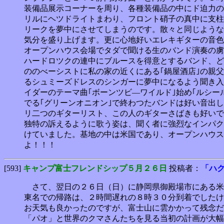
装備品展示コーナーを周り、各種装備品の中にド迫力の
リルにヘツドライトまわり、フロント硝子の真中に支柱
リークを夢中にさせてしまうのです。散々と同じような
気分を盛り上げます。更に心地好いエレキギターの音色
オープンハウス会場でタダで聞ける生のバンド演奏の虜
ハードロツクの連中にブルースを得意とするバンド、ど
ののべーシストに私の家の近くにある｢鍋屋酒店｣の親
るシュミーズドレスのシンガーに夢中になるよう聞き入
イダーのテーマ曲｢ボーンツビ―ワイルド｣始め｢ルシー
でる｢グリーンオニオン｣で終わつたバンドは好い音出
リ二つのギターリスト、この人のギターさばきも好いで
独特の訴えるように歌う姿は、聞く者に強烈なインパク
けていました。基地の中は米国であり、オープンハウス
よ！！！
[593]
キャンプ富士フレンドシップ５月２６日
投稿者：
「ハ
さて、翌日の２６日（日）に静岡県御殿場市にある米
東名での帰路は、２時間遅れの８時３０分到着でしたけ
お天気も良かったのですが、富士山に雲かかって残念だ
「パオ」と世界のクマさんたちを見る当初の計画が大幅