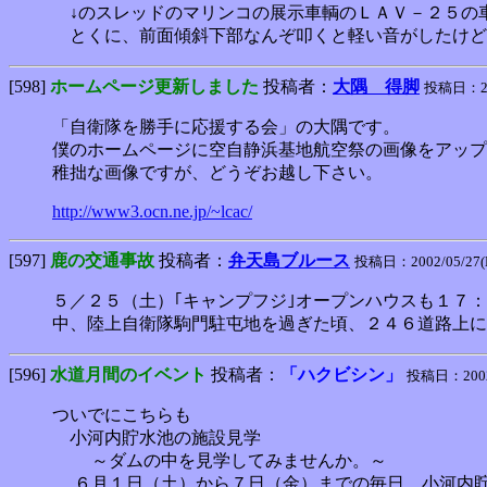
↓のスレッドのマリンコの展示車輌のＬＡＶ－２５の
とくに、前面傾斜下部なんぞ叩くと軽い音がしたけど
[598]
ホームページ更新しました
投稿者：
大隅 得脚
投稿日：2002
「自衛隊を勝手に応援する会」の大隅です。
僕のホームページに空自静浜基地航空祭の画像をアップ
稚拙な画像ですが、どうぞお越し下さい。
http://www3.ocn.ne.jp/~lcac/
[597]
鹿の交通事故
投稿者：
弁天島ブルース
投稿日：2002/05/27(M
５／２５（土）｢キャンプフジ｣オープンハウスも１７
中、陸上自衛隊駒門駐屯地を過ぎた頃、２４６道路上に
[596]
水道月間のイベント
投稿者：
「ハクビシン」
投稿日：2002/0
ついでにこちらも
小河内貯水池の施設見学
～ダムの中を見学してみませんか。～
６月１日（土）から７日（金）までの毎日、小河内貯