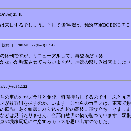
(Wed) 21:19
は来日するでしょう。そして随伴機は、独逸空軍BOEING７
」
投稿日：2002/05/29(Wed) 12:45
の休刊ですが、リニューアルして、再登場だ（笑
かないか調査させてもらいますが、拝読の楽しみ出来ました（
29(Wed) 12:22
ちの車の列がズラリと並び、時間待ちしてるのです。ふと見る
スが数羽餌を探すのか、います。これらのカラスは、東京で頻繁
の庭先にある綺麗に刈り込んだ松の高枝に飛び立ち、とまりま
などは見当たりません、全部自然界の物で賄つています。双眼
京の我家周辺に生息するカラスを思い出すのでした。