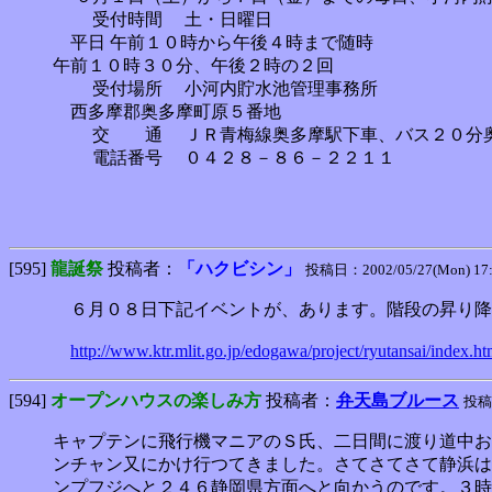
受付時間 土・日曜日
平日 午前１０時から午後４時まで随時
午前１０時３０分、午後２時の２回
受付場所 小河内貯水池管理事務所
西多摩郡奥多摩町原５番地
交 通 ＪＲ青梅線奥多摩駅下車、バス２０分奥
電話番号 ０４２８－８６－２２１１
[595]
龍誕祭
投稿者：
「ハクビシン」
投稿日：2002/05/27(Mon) 17
６月０８日下記イベントが、あります。階段の昇り降
http://www.ktr.mlit.go.jp/edogawa/project/ryutansai/index.ht
[594]
オープンハウスの楽しみ方
投稿者：
弁天島ブルース
投稿日
キャプテンに飛行機マニアのＳ氏、二日間に渡り道中お
ンチャン又にかけ行つてきました。さてさてさて静浜は
ンプフジへと２４６静岡県方面へと向かうのです。３時